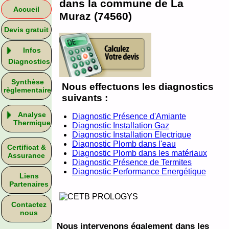
dans la commune de La
Accueil
Muraz (74560)
Devis gratuit
Infos
Diagnostics
Synthèse
Nous effectuons les diagnostics
règlementaire
suivants :
Analyse
Diagnostic Présence d'Amiante
Thermique
Diagnostic Installation Gaz
Diagnostic Installation Electrique
Diagnostic Plomb dans l'eau
Certificat &
Diagnostic Plomb dans les matériaux
Assurance
Diagnostic Présence de Termites
Diagnostic Performance Energétique
Liens
Partenaires
Contactez
nous
Nous intervenons également dans les