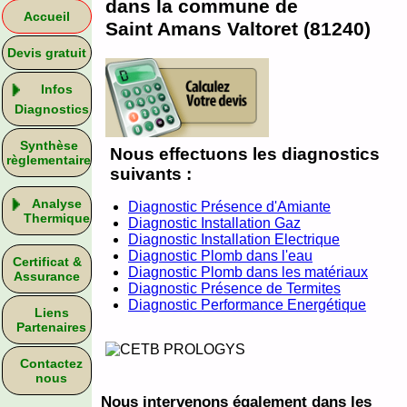
dans la commune de
Accueil
Saint Amans Valtoret (81240)
Devis gratuit
Infos
Diagnostics
Synthèse
Nous effectuons les diagnostics
règlementaire
suivants :
Analyse
Diagnostic Présence d'Amiante
Thermique
Diagnostic Installation Gaz
Diagnostic Installation Electrique
Diagnostic Plomb dans l'eau
Certificat &
Diagnostic Plomb dans les matériaux
Assurance
Diagnostic Présence de Termites
Diagnostic Performance Energétique
Liens
Partenaires
Contactez
nous
Nous intervenons également dans les