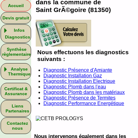
dans la commune de
Accueil
Saint GrÃ©goire (81350)
Devis gratuit
Infos
Diagnostics
Synthèse
Nous effectuons les diagnostics
règlementaire
suivants :
Analyse
Diagnostic Présence d'Amiante
Thermique
Diagnostic Installation Gaz
Diagnostic Installation Electrique
Diagnostic Plomb dans l'eau
Certificat &
Diagnostic Plomb dans les matériaux
Assurance
Diagnostic Présence de Termites
Diagnostic Performance Energétique
Liens
Partenaires
Contactez
nous
Nous intervenons également dans les