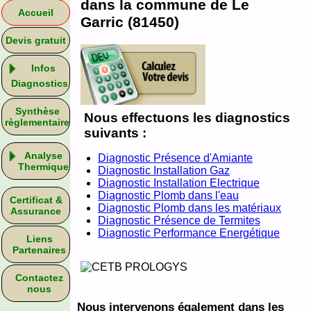
dans la commune de Le
Accueil
Garric (81450)
Devis gratuit
Infos
Diagnostics
Synthèse
Nous effectuons les diagnostics
règlementaire
suivants :
Analyse
Diagnostic Présence d'Amiante
Thermique
Diagnostic Installation Gaz
Diagnostic Installation Electrique
Diagnostic Plomb dans l'eau
Certificat &
Diagnostic Plomb dans les matériaux
Assurance
Diagnostic Présence de Termites
Diagnostic Performance Energétique
Liens
Partenaires
Contactez
nous
Nous intervenons également dans les