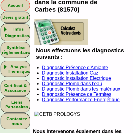
dans la commune de
Accueil
Carbes (81570)
Devis gratuit
Infos
Diagnostics
Synthèse
Nous effectuons les diagnostics
règlementaire
suivants :
Analyse
Diagnostic Présence d'Amiante
Thermique
Diagnostic Installation Gaz
Diagnostic Installation Electrique
Diagnostic Plomb dans l'eau
Certificat &
Diagnostic Plomb dans les matériaux
Assurance
Diagnostic Présence de Termites
Diagnostic Performance Energétique
Liens
Partenaires
Contactez
nous
Nous intervenons également dans les