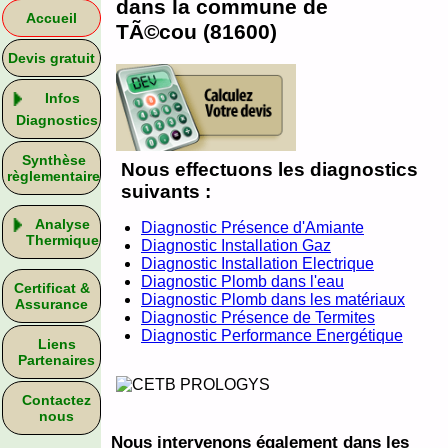
dans la commune de
Accueil
TÃ©cou (81600)
Devis gratuit
Infos
Diagnostics
Synthèse
Nous effectuons les diagnostics
règlementaire
suivants :
Analyse
Diagnostic Présence d'Amiante
Thermique
Diagnostic Installation Gaz
Diagnostic Installation Electrique
Diagnostic Plomb dans l'eau
Certificat &
Diagnostic Plomb dans les matériaux
Assurance
Diagnostic Présence de Termites
Diagnostic Performance Energétique
Liens
Partenaires
Contactez
nous
Nous intervenons également dans les