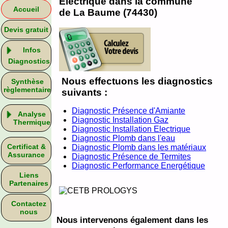
Electrique dans la commune
Accueil
de La Baume (74430)
Devis gratuit
Infos
Diagnostics
Nous effectuons les diagnostics
Synthèse
règlementaire
suivants :
Diagnostic Présence d'Amiante
Analyse
Diagnostic Installation Gaz
Thermique
Diagnostic Installation Electrique
Diagnostic Plomb dans l'eau
Certificat &
Diagnostic Plomb dans les matériaux
Assurance
Diagnostic Présence de Termites
Diagnostic Performance Energétique
Liens
Partenaires
Contactez
nous
Nous intervenons également dans les