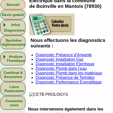
Electrique dans la commune
Accueil
de Boinville en Mantois (78930)
Devis gratuit
Infos
Diagnostics
Nous effectuons les diagnostics
Synthèse
règlementaire
suivants :
Diagnostic Présence d'Amiante
Analyse
Diagnostic Installation Gaz
Thermique
Diagnostic Installation Electrique
Diagnostic Plomb dans l'eau
Certificat &
Diagnostic Plomb dans les matériaux
Assurance
Diagnostic Présence de Termites
Diagnostic Performance Energétique
Liens
Partenaires
Contactez
nous
Nous intervenons également dans les