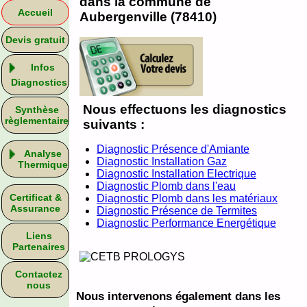
dans la commune de
Accueil
Aubergenville (78410)
Devis gratuit
Infos
Diagnostics
Nous effectuons les diagnostics
Synthèse
règlementaire
suivants :
Diagnostic Présence d'Amiante
Analyse
Diagnostic Installation Gaz
Thermique
Diagnostic Installation Electrique
Diagnostic Plomb dans l'eau
Certificat &
Diagnostic Plomb dans les matériaux
Assurance
Diagnostic Présence de Termites
Diagnostic Performance Energétique
Liens
Partenaires
Contactez
nous
Nous intervenons également dans les