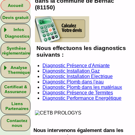
dans la commune de Bernac
Accueil
(81150)
Devis gratuit
Infos
Diagnostics
Nous effectuons les diagnostics
Synthèse
règlementaire
suivants :
Diagnostic Présence d'Amiante
Analyse
Diagnostic Installation Gaz
Thermique
Diagnostic Installation Electrique
Diagnostic Plomb dans l'eau
Certificat &
Diagnostic Plomb dans les matériaux
Assurance
Diagnostic Présence de Termites
Diagnostic Performance Energétique
Liens
Partenaires
Contactez
nous
Nous intervenons également dans les