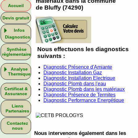
matériaux dans la commune
Accueil
de Bluffy (74290)
Devis gratuit
Infos
Diagnostics
Nous effectuons les diagnostics
Synthèse
règlementaire
suivants :
Diagnostic Présence d'Amiante
Analyse
Diagnostic Installation Gaz
Thermique
Diagnostic Installation Electrique
Diagnostic Plomb dans l'eau
Certificat &
Diagnostic Plomb dans les matériaux
Assurance
Diagnostic Présence de Termites
Diagnostic Performance Energétique
Liens
Partenaires
Contactez
nous
Nous intervenons également dans les