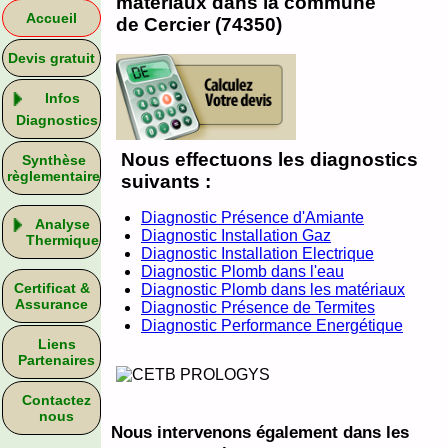
matériaux dans la commune
Accueil
de Cercier (74350)
Devis gratuit
Infos
Diagnostics
Nous effectuons les diagnostics
Synthèse
règlementaire
suivants :
Diagnostic Présence d'Amiante
Analyse
Diagnostic Installation Gaz
Thermique
Diagnostic Installation Electrique
Diagnostic Plomb dans l'eau
Certificat &
Diagnostic Plomb dans les matériaux
Assurance
Diagnostic Présence de Termites
Diagnostic Performance Energétique
Liens
Partenaires
Contactez
nous
Nous intervenons également dans les