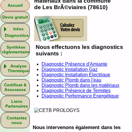
matériaux dans la commune
Accueil
de Les BrÃ©viaires (78610)
Devis gratuit
Infos
Diagnostics
Nous effectuons les diagnostics
Synthèse
règlementaire
suivants :
Diagnostic Présence d'Amiante
Analyse
Diagnostic Installation Gaz
Thermique
Diagnostic Installation Electrique
Diagnostic Plomb dans l'eau
Certificat &
Diagnostic Plomb dans les matériaux
Assurance
Diagnostic Présence de Termites
Diagnostic Performance Energétique
Liens
Partenaires
Contactez
nous
Nous intervenons également dans les