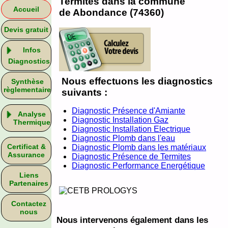
Termites dans la commune
Accueil
de Abondance (74360)
Devis gratuit
Infos
Diagnostics
Nous effectuons les diagnostics
Synthèse
règlementaire
suivants :
Diagnostic Présence d'Amiante
Analyse
Diagnostic Installation Gaz
Thermique
Diagnostic Installation Electrique
Diagnostic Plomb dans l'eau
Certificat &
Diagnostic Plomb dans les matériaux
Assurance
Diagnostic Présence de Termites
Diagnostic Performance Energétique
Liens
Partenaires
Contactez
nous
Nous intervenons également dans les