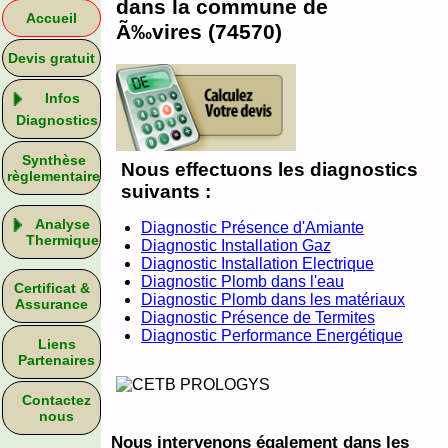
dans la commune de
Accueil
Ã‰vires (74570)
Devis gratuit
Infos
Diagnostics
Synthèse
Nous effectuons les diagnostics
règlementaire
suivants :
Analyse
Diagnostic Présence d'Amiante
Thermique
Diagnostic Installation Gaz
Diagnostic Installation Electrique
Diagnostic Plomb dans l'eau
Certificat &
Diagnostic Plomb dans les matériaux
Assurance
Diagnostic Présence de Termites
Diagnostic Performance Energétique
Liens
Partenaires
Contactez
nous
Nous intervenons également dans les