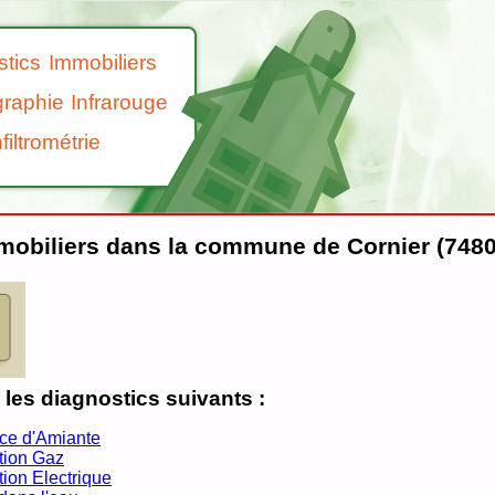
tics Immobiliers
raphie Infrarouge
nfiltrométrie
mobiliers dans la commune de Cornier (7480
les diagnostics suivants :
ce d'Amiante
ation Gaz
tion Electrique