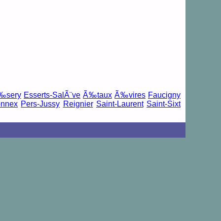
‰sery
Esserts-SalÃ¨ve
Ã‰taux
Ã‰vires
Faucigny
onnex
Pers-Jussy
Reignier
Saint-Laurent
Saint-Sixt