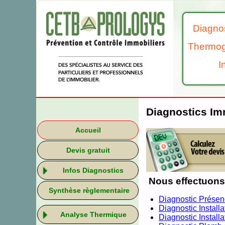
Diagnos
Thermog
I
Diagnostics Im
Accueil
Devis gratuit
Infos Diagnostics
Nous effectuons 
Synthèse règlementaire
Diagnostic Présen
Diagnostic Install
Analyse Thermique
Diagnostic Installa