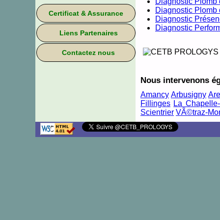
Diagnostic Plomb 
Diagnostic Plomb 
Certificat & Assurance
Diagnostic Présen
Diagnostic Perfor
Liens Partenaires
Contactez nous
Nous intervenons é
Amancy
Arbusigny
Ar
Fillinges
La Chapell
Scientrier
VÃ©traz-Mo