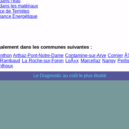
dans l'eau
dans les matériaux
ce de Termites
mance Energétique
galement dans les communes suivantes :
enthon
Arthaz-Pont-Notre-Dame
Contamine-sur-Arve
Cornier
Ã
e-Rambaud
La Roche-sur-Foron
LoÃ«x
Marcellaz
Nangy
Peill
nthoux
Le Diagnostic au coût le plus étudié