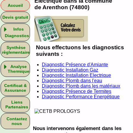
Electrique dans la commune
Accueil
de Arenthon (74800)
Devis gratuit
Infos
Diagnostics
Nous effectuons les diagnostics
Synthèse
règlementaire
suivants :
Diagnostic Présence d'Amiante
Analyse
Diagnostic Installation Gaz
Thermique
Diagnostic Installation Electrique
Diagnostic Plomb dans l'eau
Certificat &
Diagnostic Plomb dans les matériaux
Assurance
Diagnostic Présence de Termites
Diagnostic Performance Energétique
Liens
Partenaires
Contactez
nous
Nous intervenons également dans les