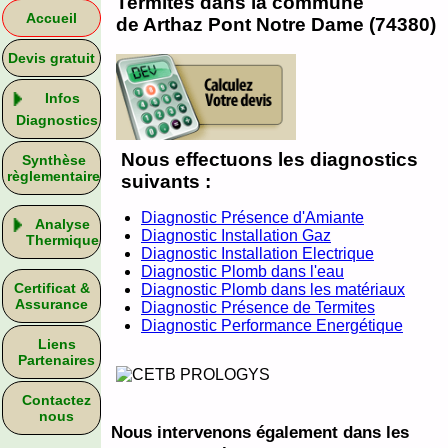
Termites dans la commune
Accueil
de Arthaz Pont Notre Dame (74380)
Devis gratuit
Infos
Diagnostics
Nous effectuons les diagnostics
Synthèse
règlementaire
suivants :
Diagnostic Présence d'Amiante
Analyse
Diagnostic Installation Gaz
Thermique
Diagnostic Installation Electrique
Diagnostic Plomb dans l'eau
Certificat &
Diagnostic Plomb dans les matériaux
Assurance
Diagnostic Présence de Termites
Diagnostic Performance Energétique
Liens
Partenaires
Contactez
nous
Nous intervenons également dans les