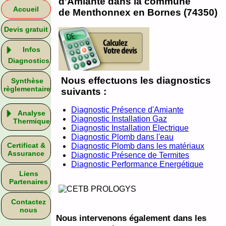
d'Amiante dans la commune
Accueil
de Menthonnex en Bornes (74350)
Devis gratuit
Infos
Diagnostics
Nous effectuons les diagnostics
Synthèse
règlementaire
suivants :
Diagnostic Présence d'Amiante
Analyse
Diagnostic Installation Gaz
Thermique
Diagnostic Installation Electrique
Diagnostic Plomb dans l'eau
Certificat &
Diagnostic Plomb dans les matériaux
Assurance
Diagnostic Présence de Termites
Diagnostic Performance Energétique
Liens
Partenaires
Contactez
nous
Nous intervenons également dans les