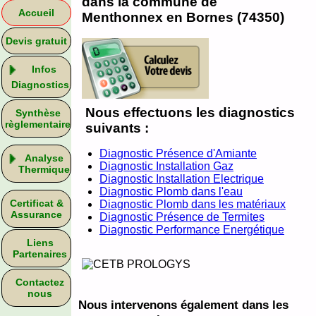
dans la commune de
Accueil
Menthonnex en Bornes (74350)
Devis gratuit
Infos
Diagnostics
Nous effectuons les diagnostics
Synthèse
règlementaire
suivants :
Diagnostic Présence d'Amiante
Analyse
Diagnostic Installation Gaz
Thermique
Diagnostic Installation Electrique
Diagnostic Plomb dans l'eau
Certificat &
Diagnostic Plomb dans les matériaux
Assurance
Diagnostic Présence de Termites
Diagnostic Performance Energétique
Liens
Partenaires
Contactez
nous
Nous intervenons également dans les